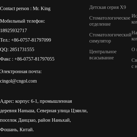
Детская серия X9
Contact person : Mr. King
Ис
Стоматологическое
Мобильный телефон:
ко
отделение
18925932717
Н
Стоматологический
ко
Тел.: +86-0757-81797099
симулятор
QQ: 2851731555
О 
Центральное
всасывание
Факс : +86-0757-81797055
Св
с 
Электронная почта:
cingol@cngol.com
Адрес: корпус 6-1, промышленная
деревня Наньша, Северная улица Цзянли,
поселок Данцзао, район Наньхай,
Фошань, Китай.